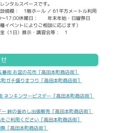
レンタルスペースです。
設規模： 1階ホール ／ 61平方メートル利用
00～17:00休館日： 年末年始・日曜祭日
種イベントによりご相談に応じます）
金（1日）展示・講習会等： 1
らせ
つ五番街 お盆の花市［高田本町商店街］
夏の本町ガチ盛りまつり［高田本町商店街］
店街 ネンキンサービスデー［高田本町商店街］
デー 峠の釜めし出張販売［高田本町商店街］
涼み処をご利用ください［高田本町商店街］
祇園祭［高田本町商店街］