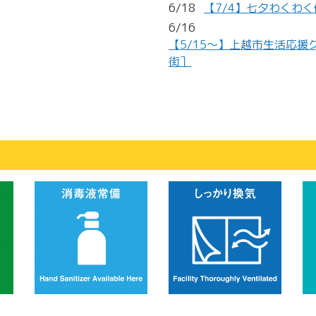
6/18
【7/4】七夕わくわ
6/16
【5/15～】上越市生活応
街］