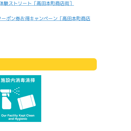
く体験ストリート［高田本町商店街］
援クーポン券お得キャンペーン［高田本町商店