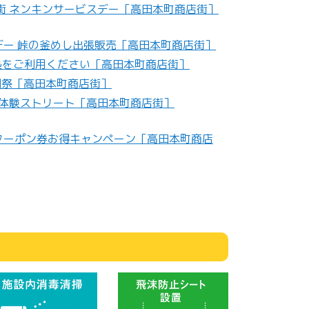
店街 ネンキンサービスデー［高田本町商店街］
デー 峠の釜めし出張販売［高田本町商店街］
涼み処をご利用ください［高田本町商店街］
祇園祭［高田本町商店街］
く体験ストリート［高田本町商店街］
援クーポン券お得キャンペーン［高田本町商店