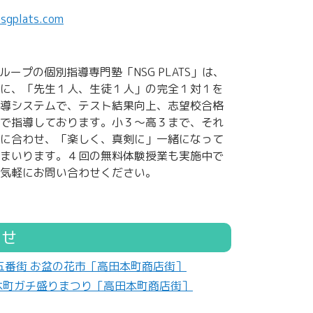
nsgplats.com
ループの個別指導専門塾「NSG PLATS」は、
に、「先生１人、生徒１人」の完全１対１を
導システムで、テスト結果向上、志望校合格
で指導しております。小３～高３まで、それ
に合わせ、「楽しく、真剣に」一緒になって
まいります。４回の無料体験授業も実施中で
気軽にお問い合わせください。
らせ
つ五番街 お盆の花市［高田本町商店街］
夏の本町ガチ盛りまつり［高田本町商店街］