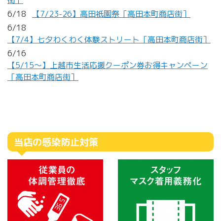
街］
6/18
【7/23-26】高田祇園祭［高田本町商店街］
6/18
【7/4】七夕わくわく体験ストリート［高田本町商店街］
6/16
【5/15～】上越市生活応援クーポン券お得キャンペーン
［高田本町商店街］
当店の感染防止対策